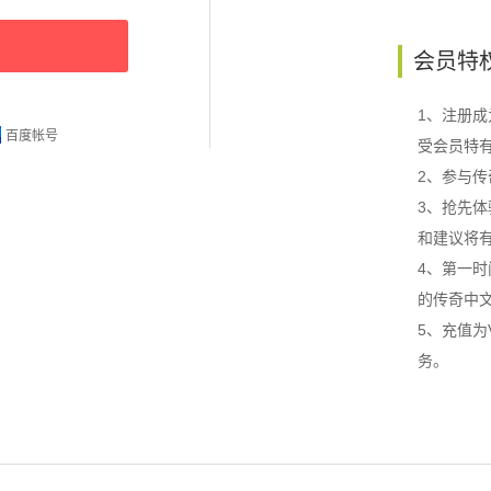
会员特
1、注册
百度帐号
受会员特
2、参与
3、抢先
和建议将
4、第一
的传奇中
5、充值为
务。