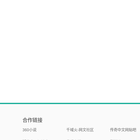
合作链接
360小说
千域火-网文社区
传奇中文网贴吧