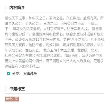
内容简介
话说天下之事，如中天之日，盈海之星。兴亡数定，盛衰有凭。所
谓合久必分，分久必合。 三国之后，司马炎自立为帝，一统天
下！ 司马炎为巩固皇权，大封宗室诸王，赋予军政大权。 晋惠帝
司马衷智力低下，皇后贾南风权欲熏心，联合宗室与外戚展开权力
斗争，最终引发长达16年的宗室内乱，史称“八王之乱”。 八王混战
导致国力衰微，边防空虚，匈奴刘渊、羯族石勒等趁机崛起，316
年攻陷长安，西晋灭亡。 北方五胡十六国之后，北魏统一北方，
后来又分裂为东魏和西魏;北齐和北周。 隋唐两朝，公认为是中国
历史上最强盛的两个朝代，唐王朝建立的伟大的文治武功，更是永
远铭刻在历史的丰碑上。
分类： 军事战争
书籍标签
历史、军
事、战争