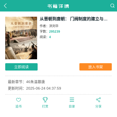
书籍详情
从晋朝到唐朝： 门阀制度的建立与瓦解
作者：洪刘华
字数：
295239
阅读：
4
立即阅读
放入书架
最新章节：46朱温篡唐
更新时间：2025-06-24 04:37:59




追书
打赏
目录
分享